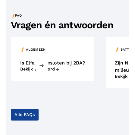
/
FAQ
Vragen én antwoorden
ALGEMEEN
BATTER
Is Elfa aangesloten bij 2BA?
Zijn NiM
Bekijk antwoord
milieuvr
Bekijk a
Alle FAQs