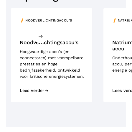
NOODVERLICHTINGACCU'S
NATRIU
Noodverlichtingsaccu's
Natrium
accu
Hoogwaardige accu's (en
connectoren) met voorspelbare
Onderhoud
prestaties en hoge
accu, per
bedrijfszekerheid, ontwikkeld
energie o
voor kritische energiesystemen.
Lees verder
Lees ver