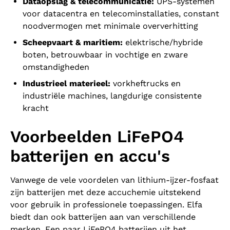
Dataopslag & telecommunicatie:
UPS-systemen
voor datacentra en telecominstallaties, constant
noodvermogen met minimale oververhitting
Scheepvaart & maritiem:
elektrische/hybride
boten, betrouwbaar in vochtige en zware
omstandigheden
Industrieel materieel:
vorkheftrucks en
industriële machines, langdurige consistente
kracht
Voorbeelden LiFePO4
batterijen en accu's
Vanwege de vele voordelen van lithium-ijzer-fosfaat
zijn batterijen met deze accuchemie uitstekend
voor gebruik in professionele toepassingen. Elfa
biedt dan ook batterijen aan van verschillende
merken. Een paar LiFePO4 batterijen uit het