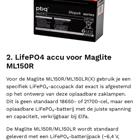
2. LifePO4 accu voor Maglite
ML150R
Voor de Maglite ML150R/ML150LR(X) gebruik je een
specifiek LiFePO₄-accupack dat exact is afgestemd
op het ontwerp van deze oplaadbare zaklampen.
Dit is geen standaard 18650- of 21700-cel, maar een
oplaadbare LiFePO₄-batterij met de juiste spanning
en capaciteit, verkrijgbaar bij Elfa.
De Maglite ML150R/ML150LR wordt standaard
geleverd met een LiFePO₄-batterijpack (~6,4 V,