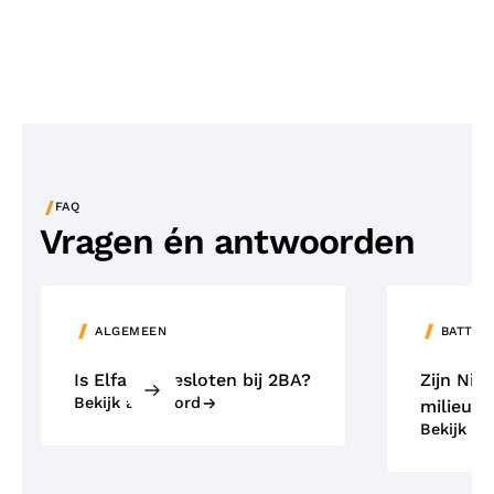
/
FAQ
Vragen én antwoorden
ALGEMEEN
BATTER
Is Elfa aangesloten bij 2BA?
Zijn NiM
Bekijk antwoord
milieuvr
Bekijk a