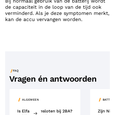
Bij normaal gebruik van de batterij wordt
de capaciteit in de loop van de tijd ook
verminderd. Als je deze symptomen merkt,
kan de accu vervangen worden.
/
FAQ
Vragen én antwoorden
ALGEMEEN
BATTER
Is Elfa aangesloten bij 2BA?
Zijn NiM