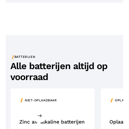
/
BATTERIJEN
Alle batterijen altijd op
voorraad
NIET-OPLAADBAAR
OPLAAD
Zinc air-alkaline batterijen
Oplaadb