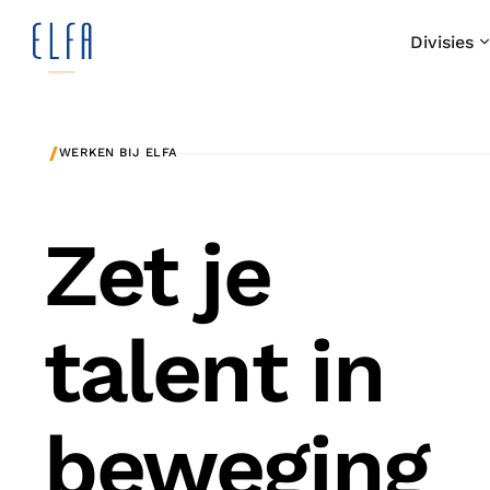
Divisies
/
WERKEN BIJ ELFA
Zet je
talent in
beweging