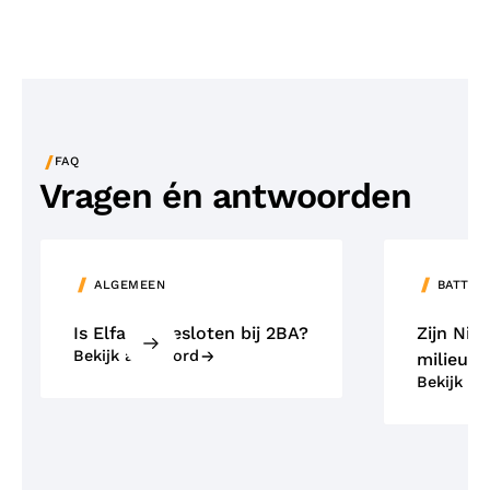
/
FAQ
Vragen én antwoorden
ALGEMEEN
BATTER
Is Elfa aangesloten bij 2BA?
Zijn NiM
Bekijk antwoord
milieuvr
Bekijk a