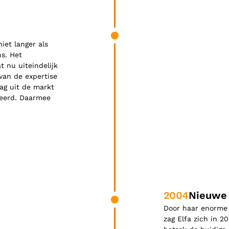
James was here
iet langer als
ns. Het
t nu uiteindelijk
 van de expertise
aag uit de markt
iseerd. Daarmee
2004
Nieuwe 
James was here
Door haar enorme
zag Elfa zich in 