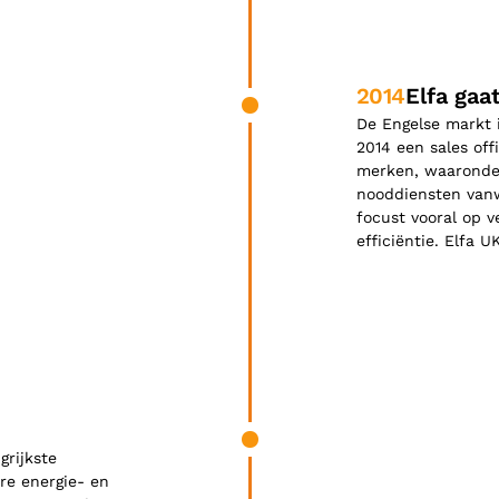
2014
Elfa gaa
James was here
De Engelse markt i
2014 een sales offi
merken, waaronder 
nooddiensten vanw
focust vooral op v
efficiëntie. Elfa U
James was here
grijkste
re energie- en