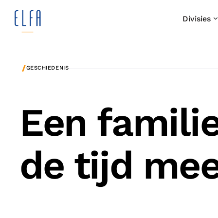
Divisies
/
GESCHIEDENIS
Een famili
de tijd me