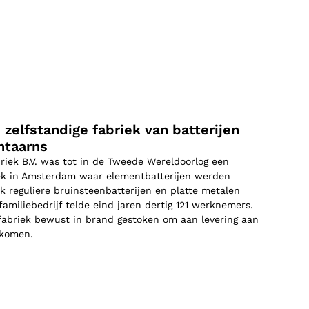
n zelfstandige fabriek van batterijen
ntaarns
riek B.V. was tot in de Tweede Wereldoorlog een
iek in Amsterdam waar elementbatterijen werden
ok reguliere bruinsteenbatterijen en platte metalen
familiebedrijf telde eind jaren dertig 121 werknemers.
 fabriek bewust in brand gestoken om aan levering aan
tkomen.