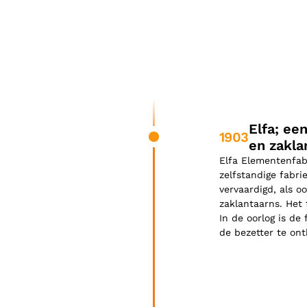
Elfa; ee
1903
en zakla
Elfa Elementenfab
zelfstandige fabr
vervaardigd, als o
zaklantaarns. Het 
In de oorlog is de
de bezetter te on