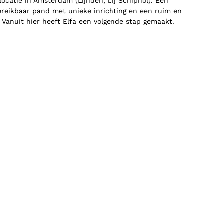
locatie in Amsterdam (Lijnden, bij Schiphol). Een
reikbaar pand met unieke inrichting en een ruim en
. Vanuit hier heeft Elfa een volgende stap gemaakt.