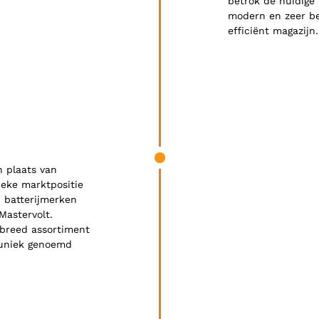
betrok de huidige 
modern en zeer be
efficiënt magazijn
James was here
n plaats van
ieke marktpositie
n batterijmerken
Mastervolt.
 breed assortiment
 uniek genoemd