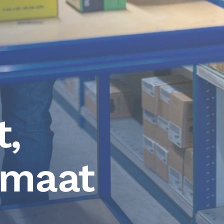
t,
p maat