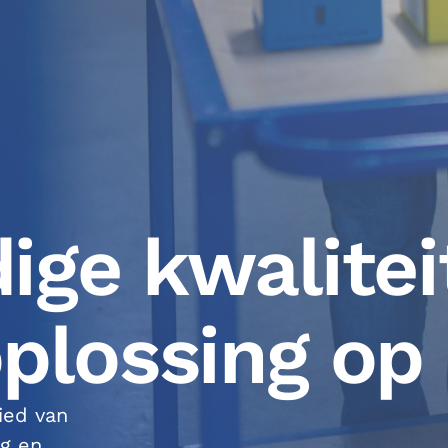
ge kwalitei
 oplossing o
ied van
ng en