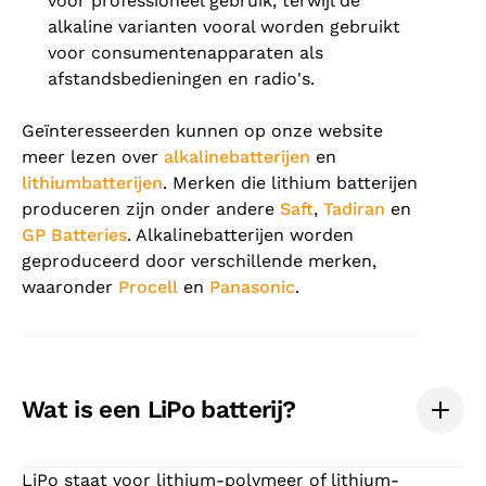
voor professioneel gebruik, terwijl de
alkaline varianten vooral worden gebruikt
voor consumentenapparaten als
afstandsbedieningen en radio's.
Geïnteresseerden kunnen op onze website
meer lezen over
alkalinebatterijen
en
lithiumbatterijen
. Merken die lithium batterijen
produceren zijn onder andere
Saft
,
Tadiran
en
GP Batteries
. Alkalinebatterijen worden
geproduceerd door verschillende merken,
waaronder
Procell
en
Panasonic
.
Wat is een LiPo batterij?
LiPo staat voor lithium-polymeer of lithium-