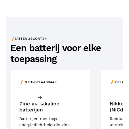
/
BATTERIJSOORTEN
Een batterij voor elke
toepassing
NIET-OPLAADBAAR
OPLAAD
Zinc air-alkaline
Nikkel-
batterijen
(NiCd)
Batterijen met hoge
Robuuste 
energiedichtheid die zink
uitsteken