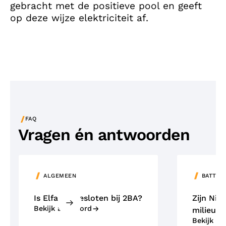
gebracht met de positieve pool en geeft
op deze wijze elektriciteit af.
/
FAQ
Vragen én antwoorden
ALGEMEEN
BATTER
Is Elfa aangesloten bij 2BA?
Zijn NiM
Bekijk antwoord
milieuvr
Bekijk a