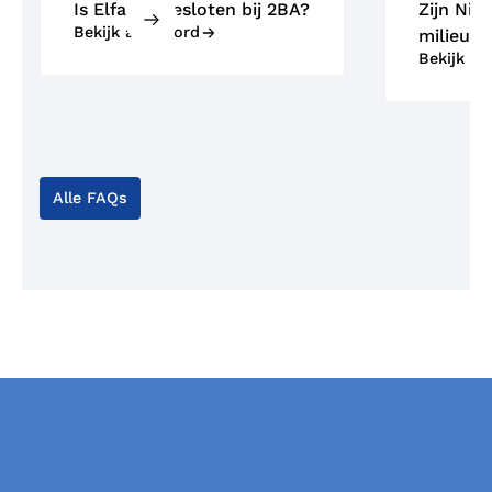
Is Elfa aangesloten bij 2BA?
Zijn NiM
Bekijk antwoord
milieuvr
Bekijk a
Alle FAQs