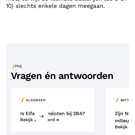
10) slechts enkele dagen meegaan.
/
FAQ
Vragen én antwoorden
ALGEMEEN
BATTER
Is Elfa aangesloten bij 2BA?
Zijn NiM
Bekijk antwoord
milieuvr
Bekijk a