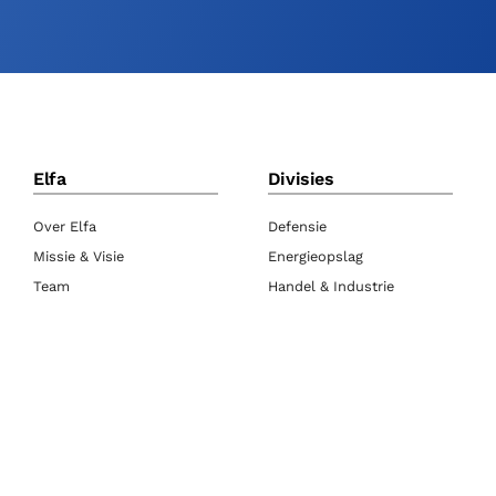
Elfa
Divisies
Over Elfa
Defensie
Missie & Visie
Energieopslag
Team
Handel & Industrie
Werken bij Elfa
Maatwerk Batterijpacks
Geschiedenis
Updates
Duurzaamheid
Onze merken
Blog
Bedrijfsgegevens
Cases
Retour / RMA
Nieuws
Contact