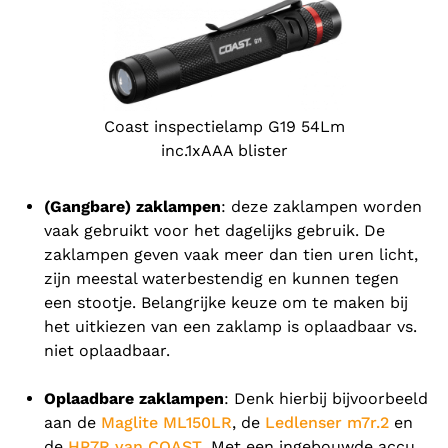
Coast inspectielamp G19 54Lm
inc.1xAAA blister
(Gangbare) zaklampen
: deze zaklampen worden
vaak gebruikt voor het dagelijks gebruik. De
zaklampen geven vaak meer dan tien uren licht,
zijn meestal waterbestendig en kunnen tegen
een stootje. Belangrijke keuze om te maken bij
het uitkiezen van een zaklamp is oplaadbaar vs.
niet oplaadbaar.
Oplaadbare zaklampen
: Denk hierbij bijvoorbeeld
aan de
Maglite ML150LR
, de
Ledlenser m7r.2
en
de
HP7R van COAST
. Met een ingebouwde accu