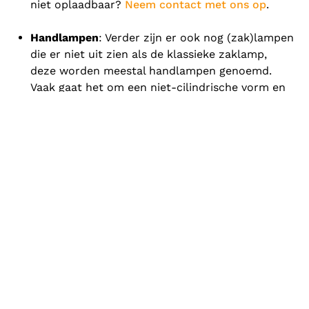
niet oplaadbaar?
Neem contact met ons op
.
Handlampen
: Verder zijn er ook nog (zak)lampen
die er niet uit zien als de klassieke zaklamp,
deze worden meestal handlampen genoemd.
Vaak gaat het om een niet-cilindrische vorm en
is de lamp te groot om in een broekzak
opgeborgen te worden. Een voorbeeld hiervan is
de
Mica ML-808
. Deze handlamp is overigens
Atex zone 1, wat betekent dat hij geschikt is voor
gebruik in bepaalde explosiegevaarlijke
situaties. Lees meer over
Atex-zones
.