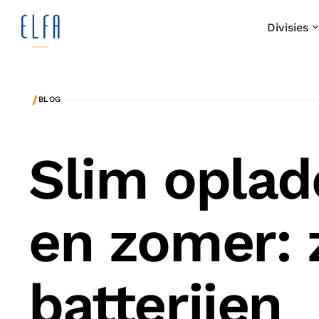
Divisies
/
BLOG
Slim oplad
en zomer: 
batterijen