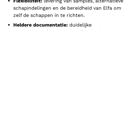
Flexibiliteit:
levering van samples, alternatieve
schapindelingen en de bereidheid van Elfa om
zelf de schappen in te richten.
Heldere documentatie:
duidelijke
assortimentsplannen in Excel, voorzien van TU-
artikelnummers, kleurgecodeerde categorieën
en uitgebreide productinformatie (specificaties
en afbeeldingen).