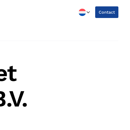
Contact
et
.V.