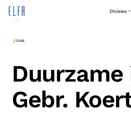
Divisies
/
CASE
Duurzame 
Gebr. Koert