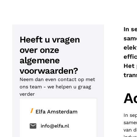
In s
Heeft u vragen
same
elek
over onze
effi
algemene
Het 
voorwaarden?
tran
Neem dan even contact op met
ons team - we helpen u graag
A
verder
Elfa Amsterdam
In se
samen
info@elfa.nl
van d